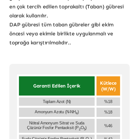
en çok tercih edilen toprakaltı (Taban) gübresi
olarak kullanılır.
DAP gübresi tüm taban gübreler gibi ekim
öncesi veya ekimle birlikte uygulanmalı ve
toprağa karıştırılmalıdır..
Kütlece
Garanti Edilen İçerik
(w/w)
Toplam Azot (N)
%18
Amonyum Azotu (N-NH
)
%18
4
Nötral Amonyum Sitrat ve Suda
%46
Çözünür Fosfor Pentaoksit (P
O
)
2
5
Suda Çözünür Fosfor Pentaoksit (P
O
)