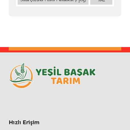
%42
2
5
Hızlı Erişim