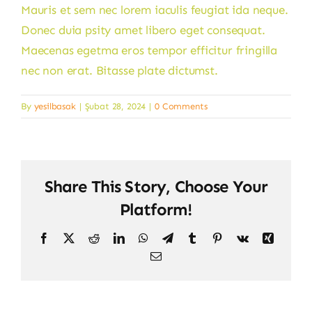
Mauris et sem nec lorem iaculis feugiat ida neque.
Donec duia psity amet libero eget consequat.
Maecenas egetma eros tempor efficitur fringilla
nec non erat. Bitasse plate dictumst.
By
yesilbasak
|
Şubat 28, 2024
|
0 Comments
Share This Story, Choose Your
Platform!
Facebook
X
Reddit
LinkedIn
WhatsApp
Telegram
Tumblr
Pinterest
Vk
Xing
Email