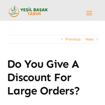
Skip
to
Toggle
content
Navigati
Anasayfa
Previous
Next
Hakkımızda
Ürünler
Do You Give A
Ekibimiz
Discount For
Large Orders?
Bilgilendirmeler
İletişim