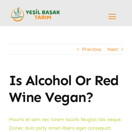
Skip
to
Toggle
content
Navigati
Anasayfa
Previous
Next
Hakkımızda
Ürünler
Is Alcohol Or Red
Ekibimiz
Wine Vegan?
Bilgilendirmeler
Mauris et sem nec lorem iaculis feugiat ida neque.
Donec duia psity amet libero eget consequat.
İletişim