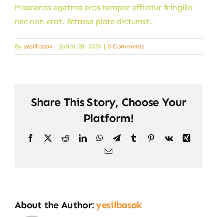
Maecenas egetma eros tempor efficitur fringilla
nec non erat. Bitasse plate dictumst.
By
yesilbasak
|
Şubat 28, 2024
|
0 Comments
Share This Story, Choose Your
Platform!
Facebook
X
Reddit
LinkedIn
WhatsApp
Telegram
Tumblr
Pinterest
Vk
Xing
Email
About the Author:
yesilbasak